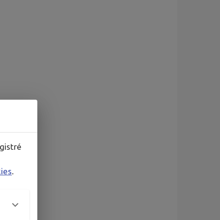
gistré
kies
.