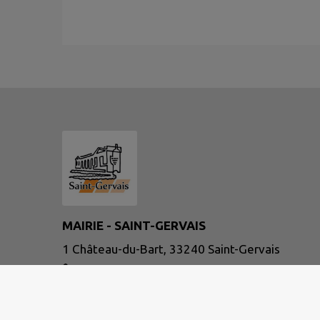
MAIRIE - SAINT-GERVAIS
1 Château-du-Bart, 33240 Saint-Gervais
05 57 43 02 06
NOUS CONTACTER
M'Y RENDRE