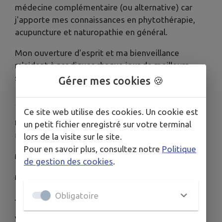
médecine complémentaire (ou alternative) car
j'apporte mes connaissances en phytothérapie,
acupuncture et naturopathie en général.
​Mon ouverture d'esprit et ma bienveillance
m'aident à prodiguer chaque jour de meilleurs
soins holistiques
Gérer mes cookies 🍪
Ce site web utilise des cookies. Un cookie est
HORAIRES
un petit fichier enregistré sur votre terminal
Lundi 9h -12h30 14h-18h
lors de la visite sur le site.
Pour en savoir plus, consultez notre
Politique
Mardi 9h -12h30 15h30-18h
de gestion des cookies
.
Mercredi 9h -12h30 14h-18h
Obligatoire
Jeudi 9h -12h30 15h30-18h
Vendredi 9h -12h30 14h-18h