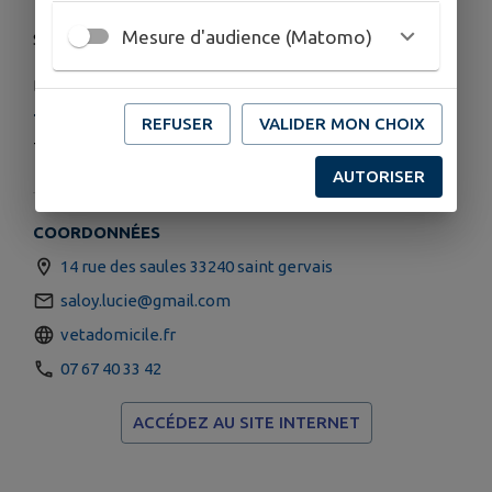
Mesure d'audience (Matomo)
Samedi Repos sauf suivis des patients de la semaine
Dimanche Idem
TARIFS
REFUSER
VALIDER MON CHOIX
Tout est visible sur mon site internet
AUTORISER
COORDONNÉES
14 rue des saules 33240 saint gervais
saloy.lucie@gmail.com
vetadomicile.fr
07 67 40 33 42
ACCÉDEZ AU SITE INTERNET