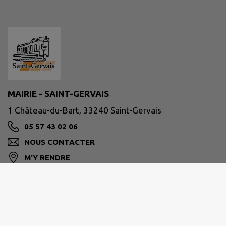
MAIRIE - SAINT-GERVAIS
1 Château-du-Bart, 33240 Saint-Gervais
05 57 43 02 06
NOUS CONTACTER
M'Y RENDRE
www.mairiesaintgervais33.fr