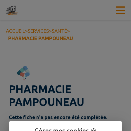
Contenu
Menu
Recherche
Pied de page
ACCUEIL
>
SERVICES
>
SANTÉ
>
PHARMACIE PAMPOUNEAU
PHARMACIE
PAMPOUNEAU
Cette fiche n'a pas encore été complétée.
Gérer mes cookies 🍪