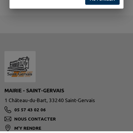
MAIRIE - SAINT-GERVAIS
1 Château-du-Bart, 33240 Saint-Gervais
05 57 43 02 06
NOUS CONTACTER
M'Y RENDRE